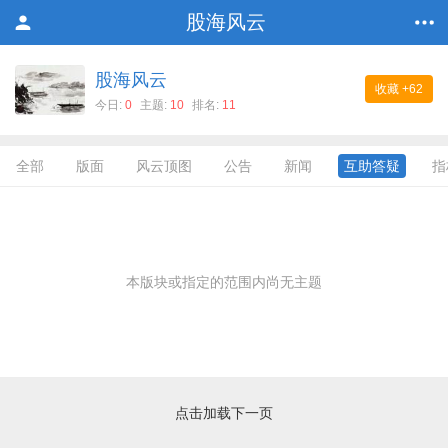
股海风云
股海风云
收藏
+62
今日:
0
主题:
10
排名:
11
全部
版面
风云顶图
公告
新闻
互助答疑
指
本版块或指定的范围内尚无主题
点击加载下一页